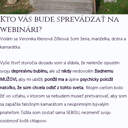
Kto vás bude sprevádzať na
webinári?
Volám sa Veronika Klenová Zíšková. Som žena, manželka, dcéra a
kamarátka.
Vyše štvrť storočia dozadu som si sľúbila, že nielenže opustím
svoju
depresívnu bublinu,
ale už
nikdy
nedovolím
žiadnemu
MUŽOVI,
aby mi ublížil,
ponížil ma a
úplne
psychicky položil
natoľko, že som chcela odísť z tohto sveta.
Mojim cieľom bolo
žiť vo vzťahu, v ktorom sa nebudem musieť pretvarovať, aby som
sa zapáčila falošným kamarátom a neúprimným bývalým
priateľom. Túžila som zostať sama SEBOU, nezmeniť svoju
osobnosť kvôli chlapovi.