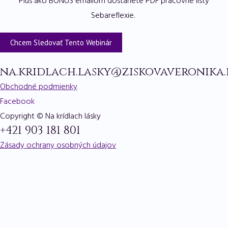
Plus ako BONUS emailom dostanete PDF pracovné listy
Sebareflexie.
Chcem Sledovať Tento Webinár
na.kridlach.lasky@ziskovaveronika.
Obchodné podmienky
Facebook
Copyright © Na krídlach lásky
+421 903 181 801
Zásady ochrany osobných údajov