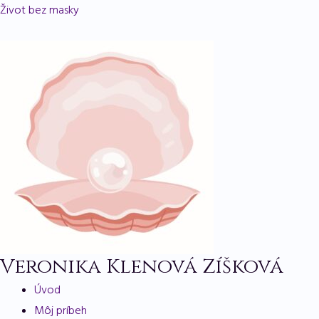
Preskočiť
Menu
Život bez masky
na
obsah
Veronika Klenová Zíšková
Úvod
Môj príbeh