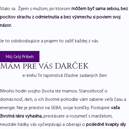
Stalo sa. Žijem s mužom, pri ktorom
môžem byť sama sebou, bez
pocitov strachu z odmietnutia a bez výsmechu si poviem svoj
názor.
Je to oslobodzujúce a prajem to zažiť každej z vás.
Môj Celý Príbeh
Mám pre vás DARČEK
e-knihu Tri tajomstvá šťastne zadaných žien
Mnoho hodín svojho života ste mamou. Starostlivosť o
domácnosť, deti, o ich životné pohodlie vám zaberie veľa času a
energie. Nie je priestor na SEBA, svoje koníčky. Postupne
vaša
životná iskra vyhasína,
prestávate si rozumieť s manželom,
neustále hádky vás vyčerpávajú a oberajú o
posledné kvapky sily
.