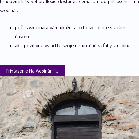
Pracovné listy Sebareflexie dostanete emailom po prihlásení sa na
webinár.
počas webinára vám ukážu ako hospodárite s vašim
časom,
ako pozitívne vyladíte svoje nefunkčné vzťahy v rodine.
Prihlásenie Na Webinár TU